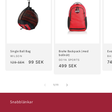
Single Ball Bag
Brahe Backpack (med
Evo
bollnät)
Säljare:
Sä
WILSON
BA
Säljare:
GOYA SPORTS
Ordinarie
Försäljningspris
99 SEK
Or
7
129 SEK
Ordinarie
499 SEK
pris
pr
pris
av
1
/
11
Snabblänkar