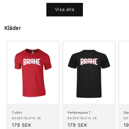
Visa alla
Kläder
T-shirt
Performance T
Sle
Säljare:
Säljare:
Sä
BASKETBUTIK.SE
BASKETBUTIK.SE
GO
Ordinarie
179 SEK
Ordinarie
179 SEK
Or
1