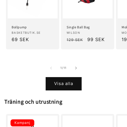
Bollpump
Single Ball Bag
Mol
Säljare:
Säljare:
Sä
BASKETBUTIK.SE
WILSON
MO
Ordinarie
69 SEK
Ordinarie
Försäljningspris
99 SEK
Or
1
129 SEK
pris
pris
pr
av
1
/
11
Visa alla
Träning och utrustning
Kampanj