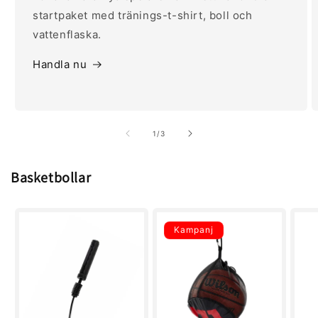
startpaket med tränings-t-shirt, boll och
vattenflaska.
Handla nu
av
1
/
3
Basketbollar
Kampanj