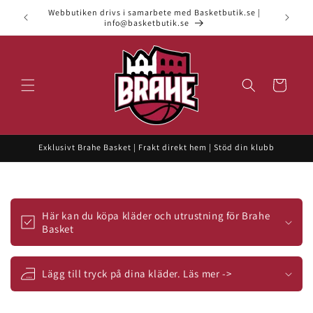
vidare
Webbutiken drivs i samarbete med Basketbutik.se |
till
info@basketbutik.se
innehåll
Varukorg
Exklusivt Brahe Basket | Frakt direkt hem | Stöd din klubb
I
n
Här kan du köpa kläder och utrustning för Brahe
n
Basket
e
h
Lägg till tryck på dina kläder. Läs mer ->
å
l