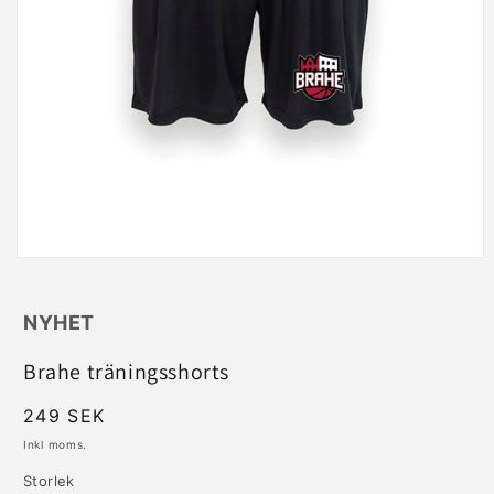
Öppna
mediet
1
i
NYHET
modalfönster
Brahe träningsshorts
Ordinarie
249 SEK
pris
Inkl moms.
Storlek