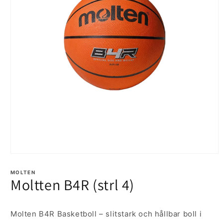
Öppna
mediet
1
MOLTEN
Moltten B4R (strl 4)
i
modalfönster
Molten B4R Basketboll – slitstark och hållbar boll i