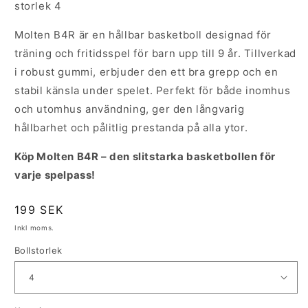
storlek 4
Molten B4R är en hållbar basketboll designad för
träning och fritidsspel för barn upp till 9 år. Tillverkad
i robust gummi, erbjuder den ett bra grepp och en
stabil känsla under spelet. Perfekt för både inomhus
och utomhus användning, ger den långvarig
hållbarhet och pålitlig prestanda på alla ytor.
Köp Molten B4R – den slitstarka basketbollen för
varje spelpass!
Ordinarie
199 SEK
pris
Inkl moms.
Bollstorlek