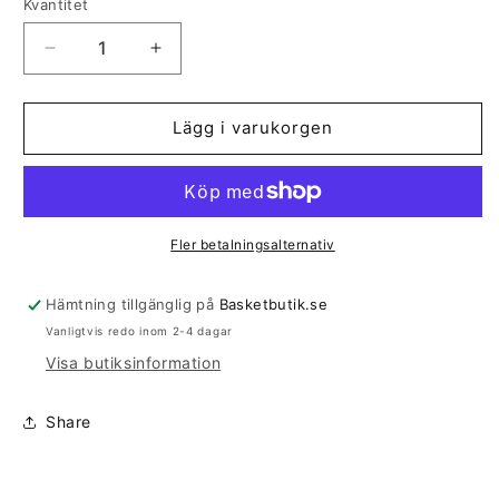
Kvantitet
Kvantitet
Minska
Öka
kvantitet
kvantitet
för
för
Moltten
Moltten
Lägg i varukorgen
B4R
B4R
(strl
(strl
4)
4)
Fler betalningsalternativ
Hämtning tillgänglig på
Basketbutik.se
Vanligtvis redo inom 2-4 dagar
Visa butiksinformation
Share