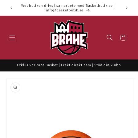
vidare
Webbutiken drivs i samarbete med Basketbutik.se |
till
info@basketbutik.se
innehåll
Varukorg
Exklusivt Brahe Basket | Frakt direkt hem | Stöd din klubb
 vidare till
roduktinformation