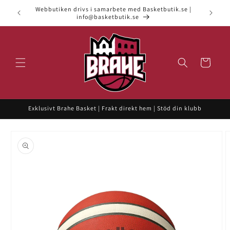
vidare
Webbutiken drivs i samarbete med Basketbutik.se |
till
info@basketbutik.se
innehåll
Varukorg
Exklusivt Brahe Basket | Frakt direkt hem | Stöd din klubb
 vidare till
roduktinformation