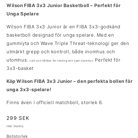
Wilson FIBA 3x3 Junior Basketboll – Perfekt för
Unga Spelare
Wilson FIBA 3x3 Junior är en FIBA 3x3-godkänd
basketboll designad för unga spelare. Med en
gummiyta och Wave Triple Threat-teknologi ger den
utmärkt grepp och kontroll, både inomhus och
utomhus.
Perfekt för
Lätt och hållbar för träning och spel utomhus.
3x3-basket
Köp Wilson FIBA 3x3 Junior – den perfekta bollen för
unga 3x3-spelare!
Finns även i officiell matchboll, storlek 6.
Ordinarie
299 SEK
pris
Inkl moms.
Bollstorlek