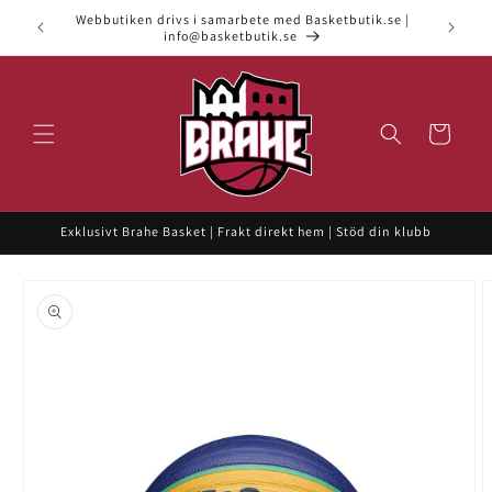
vidare
Webbutiken drivs i samarbete med Basketbutik.se |
till
info@basketbutik.se
innehåll
Varukorg
Exklusivt Brahe Basket | Frakt direkt hem | Stöd din klubb
 vidare till
roduktinformation