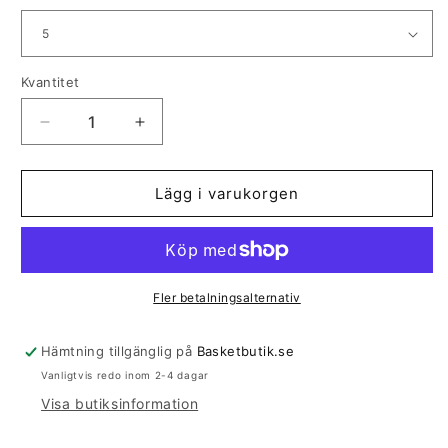
Kvantitet
Kvantitet
Minska
Öka
kvantitet
kvantitet
för
för
Wilson
Wilson
Lägg i varukorgen
FIBA
FIBA
3x3
3x3
Junior
Junior
Fler betalningsalternativ
Hämtning tillgänglig på
Basketbutik.se
Vanligtvis redo inom 2-4 dagar
Visa butiksinformation