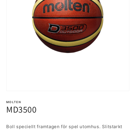
Öppna
mediet
1
MOLTEN
MD3500
i
modalfönster
Boll speciellt framtagen för spel utomhus. Slitstarkt