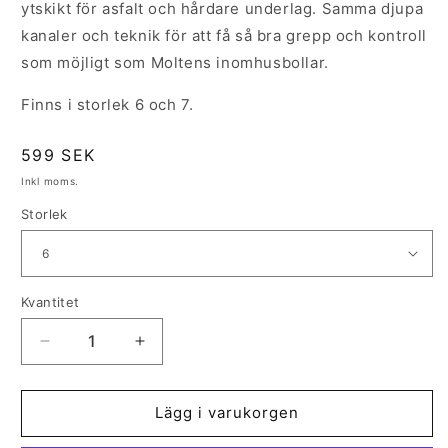
ytskikt för asfalt och hårdare underlag. Samma djupa
kanaler och teknik för att få så bra grepp och kontroll
som möjligt som Moltens inomhusbollar.
Finns i storlek 6 och 7.
Ordinarie
599 SEK
pris
Inkl moms.
Storlek
Kvantitet
Kvantitet
Minska
Öka
kvantitet
kvantitet
för
för
MD3500
MD3500
Lägg i varukorgen