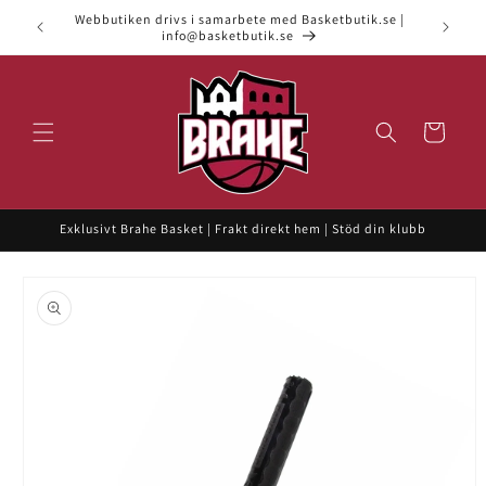
vidare
Webbutiken drivs i samarbete med Basketbutik.se |
till
info@basketbutik.se
innehåll
Varukorg
Exklusivt Brahe Basket | Frakt direkt hem | Stöd din klubb
 vidare till
roduktinformation