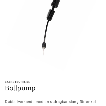
Öppna
mediet
1
BASKETBUTIK.SE
Bollpump
i
modalfönster
Dubbelverkande med en utdragbar slang för enkel