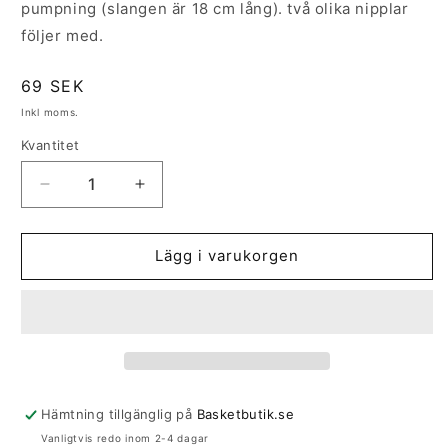
pumpning (slangen är 18 cm lång). två olika nipplar
följer med.
Ordinarie
69 SEK
pris
Inkl moms.
Kvantitet
Kvantitet
Minska
Öka
kvantitet
kvantitet
för
för
Bollpump
Bollpump
Lägg i varukorgen
Hämtning tillgänglig på
Basketbutik.se
Vanligtvis redo inom 2-4 dagar