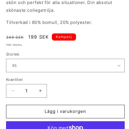
skön och perfekt för alla situationer. Din absolut
skönaste collegetröja.
Tillverkad i 80% bomull, 20% polyester.
Ordinarie
Försäljningspris
199 SEK
Kampanj
349 SEK
pris
Inkl moms.
Storlek
Kvantitet
Kvantitet
Minska
Öka
kvantitet
kvantitet
för
för
Authentic
Authentic
Lägg i varukorgen
Sweat
Sweat