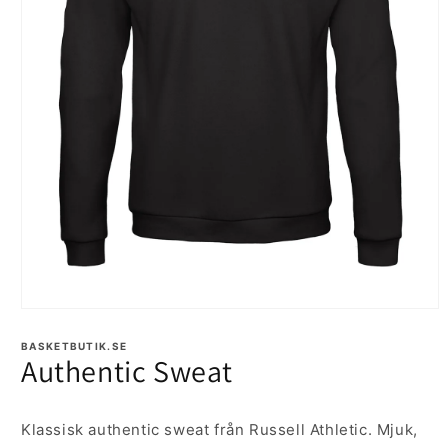
Öppna
mediet
1
BASKETBUTIK.SE
Authentic Sweat
i
modalfönster
Klassisk authentic sweat från Russell Athletic. Mjuk,