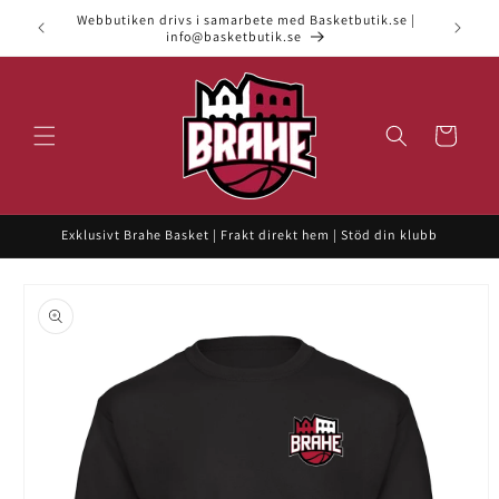
vidare
Webbutiken drivs i samarbete med Basketbutik.se |
till
info@basketbutik.se
innehåll
Varukorg
Exklusivt Brahe Basket | Frakt direkt hem | Stöd din klubb
 vidare till
roduktinformation