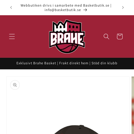
vidare
Webbutiken drivs i samarbete med Basketbutik.se |
till
info@basketbutik.se
innehåll
Varukorg
Exklusivt Brahe Basket | Frakt direkt hem | Stöd din klubb
 vidare till
roduktinformation