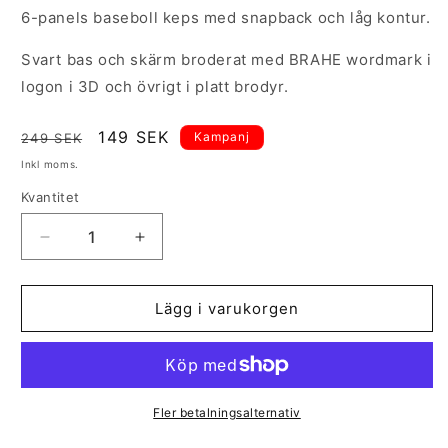
6-panels baseboll keps med snapback och låg kontur.
Svart bas och skärm broderat med BRAHE wordmark i
logon i 3D och övrigt i platt brodyr.
Ordinarie
Försäljningspris
149 SEK
Kampanj
249 SEK
pris
Inkl moms.
Kvantitet
Kvantitet
Minska
Öka
kvantitet
kvantitet
för
för
Snapback
Snapback
Lägg i varukorgen
Brahe
Brahe
Original
Original
Fler betalningsalternativ