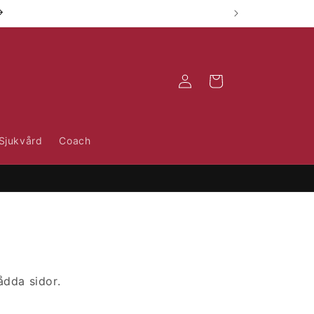
Logga
Varukorg
in
Sjukvård
Coach
ådda sidor.