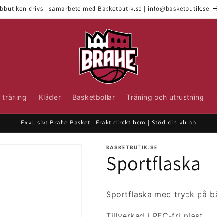
bbutiken drivs i samarbete med Basketbutik.se | info@basketbutik.se
 träning
Kläder
Basketbollar
Träning och utrustning
Exklusivt Brahe Basket | Frakt direkt hem | Stöd din klubb
BASKETBUTIK.SE
Sportflaska
Sportflaska med tryck på b
Tillverkad i PFC-fri plast.