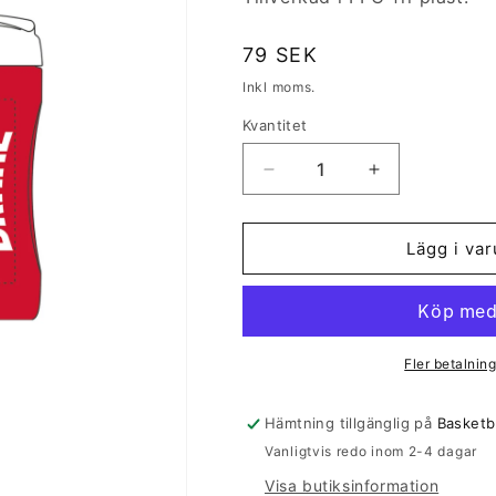
Ordinarie
79 SEK
pris
Inkl moms.
Kvantitet
Kvantitet
Minska
Öka
kvantitet
kvantitet
för
för
Sportflaska
Sportflaska
Lägg i va
Fler betalning
Hämtning tillgänglig på
Basketb
Vanligtvis redo inom 2-4 dagar
Visa butiksinformation