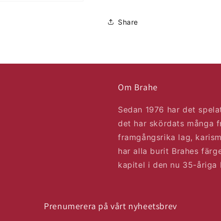
Share
Om Brahe
Sedan 1976 har det spelat
det har skördats många f
framgångsrika lag, karism
har alla burit Brahes färg
kapitel i den nu 35-åriga
Prenumerera på vårt nyheetsbrev