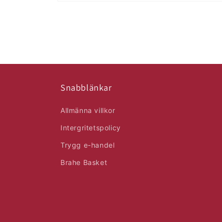
Öppna
mediet
1
i
modalfönster
Snabblänkar
Allmänna villkor
Intergritetspolicy
Trygg e-handel
Brahe Basket