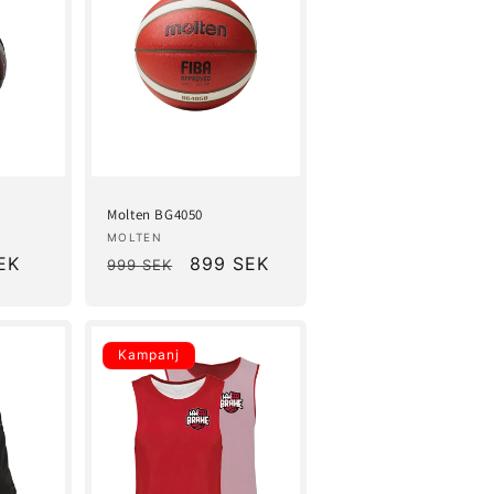
Molten BG4050
Säljare:
MOLTEN
ljningspris
EK
Ordinarie
Försäljningspris
899 SEK
999 SEK
pris
Kampanj