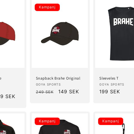
Kampanj
e
Snapback Brahe Original
Sleeveles T
Säljare:
Säljare:
GOYA SPORTS
GOYA SPORTS
Ordinarie
Försäljningspris
149 SEK
Ordinarie
199 SEK
249 SEK
rsäljningspris
49 SEK
pris
pris
Kampanj
Kampanj