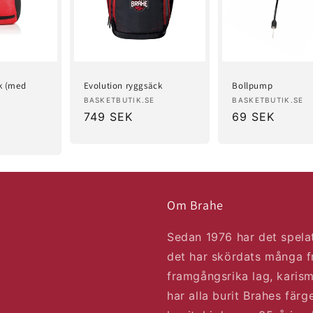
k (med
Evolution ryggsäck
Bollpump
Säljare:
Säljare:
BASKETBUTIK.SE
BASKETBUTIK.SE
Ordinarie
749 SEK
Ordinarie
69 SEK
pris
pris
Om Brahe
Sedan 1976 har det spelat
det har skördats många f
framgångsrika lag, karism
har alla burit Brahes färg