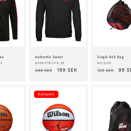
cka
Authentic Sweat
Single Ball Bag
Säljare:
Säljare:
SE
BASKETBUTIK.SE
WILSON
spris
Ordinarie
Försäljningspris
199 SEK
Ordinarie
Försä
99 S
349 SEK
129 SEK
pris
pris
Kampanj