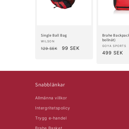
Single Ball Bag
Brahe Backpac
bollnät)
Säljare:
WILSON
Säljare:
GOYA SPORTS
Ordinarie
Försäljningspris
99 SEK
129 SEK
Ordinarie
499 SEK
pris
pris
Snabblänkar
Allmänna villkor
Intergritetspolicy
Trygg e-handel
Brahe Basket