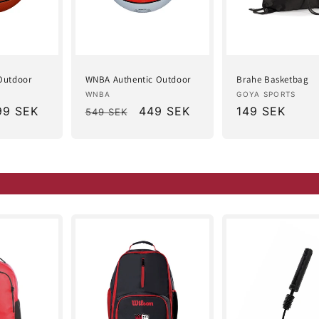
Outdoor
WNBA Authentic Outdoor
Brahe Basketbag
Säljare:
Säljare:
WNBA
GOYA SPORTS
rsäljningspris
99 SEK
Ordinarie
Försäljningspris
449 SEK
Ordinarie
149 SEK
549 SEK
pris
pris