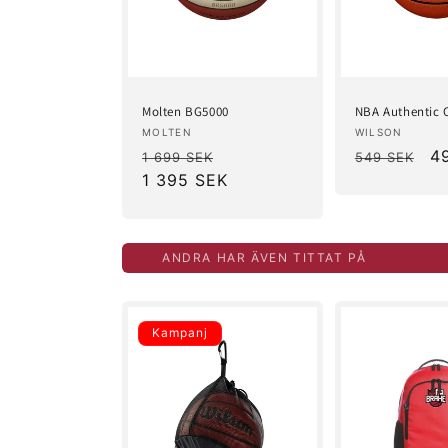
Molten BG5000
NBA Authentic 
Säljare:
Säljare:
MOLTEN
WILSON
Ordinarie
Försäljningspris
Ordinarie
Fö
4
1 699 SEK
549 SEK
pris
1 395 SEK
pris
ANDRA HAR ÄVEN TITTAT PÅ
Kampanj