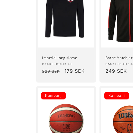
e
:
Imperial long sleeve
Brahe Matchja
Säljare:
Säljare:
BASKETBUTIK.SE
BASKETBUTIK.
Ordinarie
Försäljningspris
179 SEK
Försäljning
249 SEK
229 SEK
pris
Kampanj
Kampanj