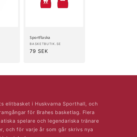
Sportflaska
Säljare:
BASKETBUTIK.SE
Ordinarie
79 SEK
pris
s elitbasket i Huskvarna Sporthall, och
ramgångar för Brahes basketlag. Flera
atiska spelare och legendariska tränare
er, och för varje år som går skrivs nya