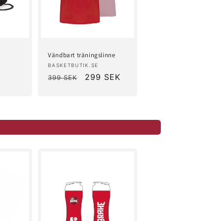
Vändbart träningslinne
Säljare:
BASKETBUTIK.SE
Ordinarie
Försäljningspris
299 SEK
399 SEK
pris