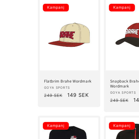
d
Kampanj
Kampanj
u
k
t
s
Flatbrim Brahe Wordmark
Snapback Brah
e
Wordmark
Säljare:
GOYA SPORTS
Säljare:
GOYA SPORTS
Ordinarie
Försäljningspris
149 SEK
249 SEK
Ordinarie
Fö
1
249 SEK
r
pris
pris
i
Kampanj
Kampanj