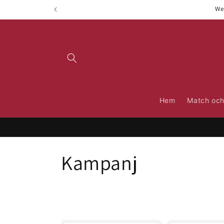
vidare
We
till
innehåll
Hem
Match och
P
Kampanj
r
o