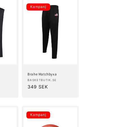
Kampanj
Brahe Matchbyxa
Säljare:
BASKETBUTIK.SE
Försäljningspris
349 SEK
Kampanj